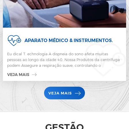
APARATO MÉDICO & INSTRUMENTOS.
Eu dical T. echnologia A dispneia do sono afeta muitas
pessoas ao longo da idade 40. Nossa Produtos da centrífuga
podem Assegure a respiração suave, controlando o
fornecimento de fresco ar. º éPequeno ventilador com peso
VEJA MAIS
leve e alta eficiência também é amplamente utilizado em
vários dispositivos de proteção respiratória. É seguro, confiável,
eficiente e silencioso. No processo normal de uso de
VEJA MAIS
equipamentos médicos, devido ao efeito da corrente, o
interno (controle caixa) de equipamentos médicos tem
diferentes graus de temperatura ascensão. Se O aumento de
temperatura excede a faixa de segurança em uso normal (ou
uso a longo prazo), o ventilador de resfriamento ou dispositivo
de resfriamento (um ou mais) deve ser instalado para garantir
GESTÃO
a operação normal do equipamento e melhorar a segurança