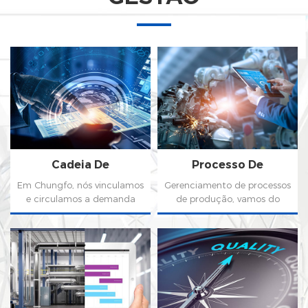
do equipamento Uso.
Cadeia De
Processo De
Mantimentos
Produção
Em Chungfo, nós vinculamos
Gerenciamento de processos
e circulamos a demanda
de produção, vamos do
dos clientes e previsão do
plano de produção, controle
mercado, ordem, estoque,
de material de produção,
reabastecimento,
processo de execução de
agendamento de produção,
operação de produção,
planejamento de produção,
processo de gerenciamento
transporte e distribuição, de
de qualidade de produção,
modo a tornar a oferta-
processo de gerenciamento