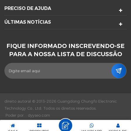
PRECISO DE AJUDA
ÚLTIMAS NOTÍCIAS
FIQUE INFORMADO INSCREVENDO-SE
PARA A NOSSA LISTA DE DISCUSSÃO
direito autoral © 2013-2026 Guangdong Chungfo Electronic
Technology Co., Ltd. Todos os direitos reservados.
Poder por. :
dyyseo.com
|
Mapa Do Site
|
XML
|
Política De Privacidade
|
Rede IPv6
suportada