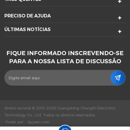
PRECISO DE AJUDA
ÚLTIMAS NOTÍCIAS
FIQUE INFORMADO INSCREVENDO-SE
PARA A NOSSA LISTA DE DISCUSSÃO
direito autoral © 2013-2026 Guangdong Chungfo Electronic
Technology Co., Ltd. Todos os direitos reservados.
Poder por. :
dyyseo.com
|
Mapa Do Site
|
XML
|
Política De Privacidade
|
Rede IPv6