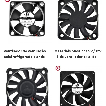
Ventilador de ventilação
Materiais plásticos 5V / 12V
axial refrigerado a ar de
Fã de ventilador axial de
energia
escape pequeno