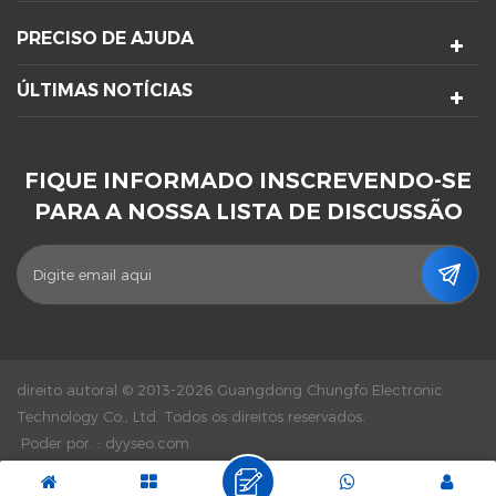
PRECISO DE AJUDA
ÚLTIMAS NOTÍCIAS
FIQUE INFORMADO INSCREVENDO-SE
PARA A NOSSA LISTA DE DISCUSSÃO
direito autoral © 2013-2026 Guangdong Chungfo Electronic
Technology Co., Ltd. Todos os direitos reservados.
Poder por. :
dyyseo.com
|
Mapa Do Site
|
XML
|
Política De Privacidade
|
Rede IPv6
suportada