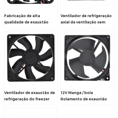
Fabricação de alta
Ventilador de refrigeração
qualidade de exaustão
axial da ventilação sem
axial do radiador
escova do armário da C.C.
de 92*92*25mm
Ventilador de exaustão de
12V Manga / bola
refrigeração do freezer
Rolamento de exaustão
axial sem escova DC
axial para refrigerador
120x120x25mm