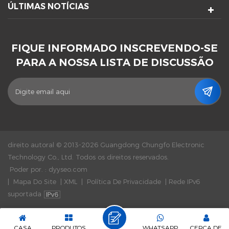
ÚLTIMAS NOTÍCIAS
FIQUE INFORMADO INSCREVENDO-SE
PARA A NOSSA LISTA DE DISCUSSÃO
direito autoral © 2013-2026 Guangdong Chungfo Electronic
Technology Co., Ltd. Todos os direitos reservados.
Poder por. :
dyyseo.com
|
Mapa Do Site
|
XML
|
Política De Privacidade
|
Rede IPv6
suportada
CASA
PRODUTOS
WHATSAPP
CERCA DE