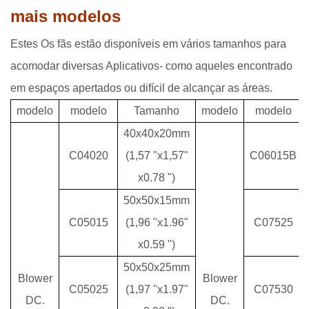
mais modelos
Estes Os fãs estão disponíveis em vários tamanhos para
acomodar diversas Aplicativos- como aqueles encontrado
em espaços apertados ou difícil de alcançar as áreas.
modelo
modelo
Tamanho
modelo
modelo
40x40x20mm
C04020
(1,57 "x1,57"
C06015B
x0.78 ")
50x50x15mm
C05015
(1,96 "x1.96"
C07525
x0.59 ")
50x50x25mm
Blower
Blower
C05025
(1,97 "x1.97"
C07530
DC.
DC.